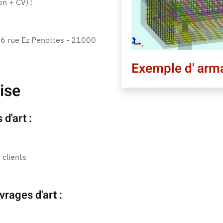
n + CV) :
– 6 rue Ez Penottes - 21000
Exemple d' arm
ise
d'art :
 clients
vrages d'art :